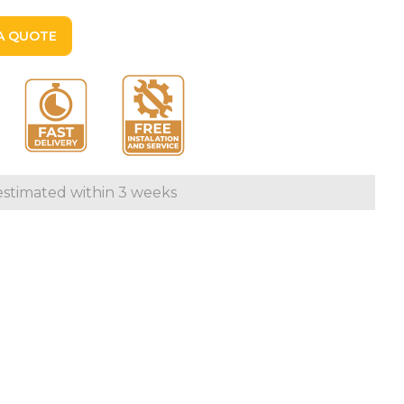
A QUOTE
A QUOTE
estimated within 3 weeks