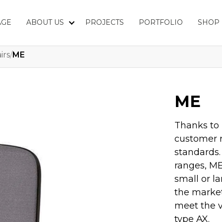
AGE
ABOUT US
PROJECTS
PORTFOLIO
SHOP
irs
/
ME
ME
Thanks to 
customer r
standards.
ranges, ME
small or l
the market
meet the v
type AX.